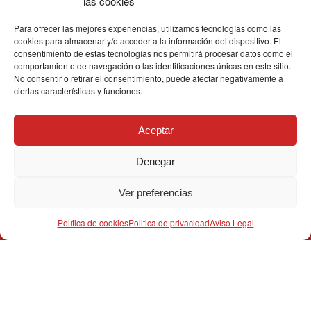
las cookies
Para ofrecer las mejores experiencias, utilizamos tecnologías como las
cookies para almacenar y/o acceder a la información del dispositivo. El
consentimiento de estas tecnologías nos permitirá procesar datos como el
comportamiento de navegación o las identificaciones únicas en este sitio.
No consentir o retirar el consentimiento, puede afectar negativamente a
ciertas características y funciones.
Aceptar
Denegar
TABLON
Ver preferencias
CALENDARIO DE CARRETERA: Ruta 4
Política de cookies
Politica de privacidad
Aviso Legal
CALENDARIO DE CARRETERA: Ruta 3
CALENDARIO DE CARRETERA: Ruta 1
CALENDARIO DE MONTAÑA: RUTA 18
CALENDARIO DE MONTAÑA: RUTA 14