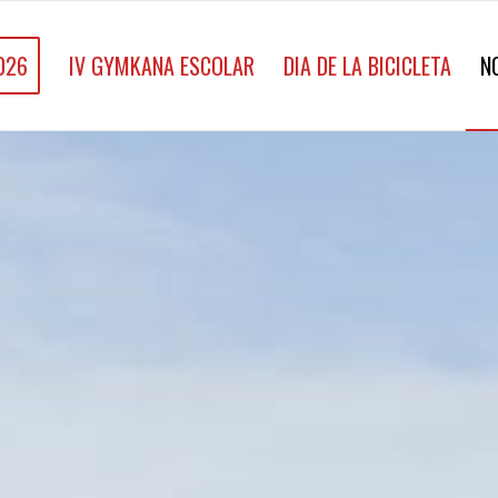
026
IV GYMKANA ESCOLAR
DIA DE LA BICICLETA
N