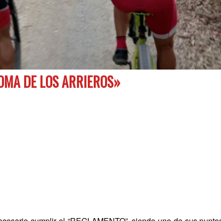
OMA DE LOS ARRIEROS»
 necesario cumplir el “REGLAMENTO”, siendo uno de sus punto