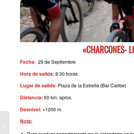
«CHARCONES- L
Fecha:
29 de Septiembre
Hora de salida:
8:30 horas
Lugar de salida:
Plaza de la Estrella (Bar Caribe)
Distancia:
50 km. aprox.
Desnivel:
+1200 m.
Nota:
CALENDARIO DE
MONTAÑA: RUTA 2
Para puntuar correctamente en el calendario es